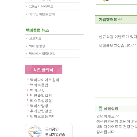
100kg 감량 이벤트
지식인 이벤트 참여
가입했어요 ^^
신규회원 이벤트가 있다
보도자료
체험해보고싶습니다.^^
백비 동영상
백비에서 알립니다.
백비다이어트원리
백비복용법
백비FAQ
비만졸업앨범
베스트성공담
백비사랑방
상담실장
추가감량앨범
만화로보는백비
안녕하세요.^^
생생한의원의 회원이 되
백비다이어트로 건강한 체
감사합니다