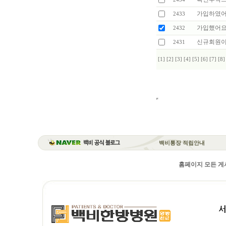
가입하였어
2433
가입했어요 
2432
신규회원이
2431
[1]
[2]
[3]
[4]
[5]
[6]
[7]
[8]
백비통장 적립안내
홈페이지 모든 게시