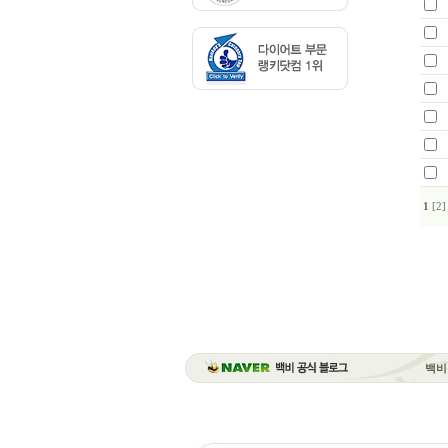
1
[2]
백비