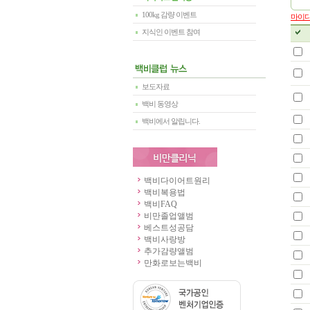
100kg 감량 이벤트
마이다
지식인 이벤트 참여
보도자료
백비 동영상
백비에서 알립니다.
백비다이어트원리
백비복용법
백비FAQ
비만졸업앨범
베스트성공담
백비사랑방
추가감량앨범
만화로보는백비