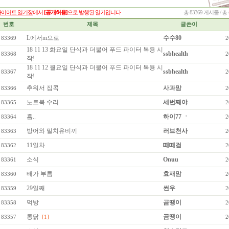
이어트 일기장
에서
[공개허용]
으로 발행된 일기입니다
총 83369 게시물 / 
번호
제목
글쓴이
L에서m으로
수수80
83369
2
18 11 13 화요일 단식과 더불어 푸드 파이터 복용 시
ssbhealth
83368
2
작!
18 11 12 월요일 단식과 더불어 푸드 파이터 복용 시
ssbhealth
83367
2
작!
추워서 집콕
사과맘
83366
2
노트북 수리
세번째야
83365
2
흠..
하이77 ㆍ
83364
2
방어와 밀치유비끼
러브천사
83363
2
11일차
떼떼걸
83362
2
소식
Onuu
83361
2
배가 부름
효재맘
83360
2
29일째
썬우
83359
2
먹방
곰땡이
83358
2
통닭
곰땡이
83357
[1]
2