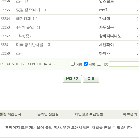
소식
인스턴트
83356
[1]
2
몇일 잘 먹다가...
zero7
83355
[1]
2
애견카페
잔사마
83354
[1]
2
4주차 돌입
자두살구
83353
[1]
2
1.8kg 증가~~~
살빠져니나노
83352
2
미국 총기난사를 보며
세번째야
83351
2
소식
하이77 ㆍ
83350
2
[3]
[4]
[5]
[6]
[7]
[8]
[9]
[10]
▶
[4169]
이름
제목
내용
통장 적립안내
온라인 상담실
개인정보 취급방침
제휴문의
홈페이지 모든 게시물에 불법 복사, 무단 도용시 법적 처벌을 받을 수 있습니다.