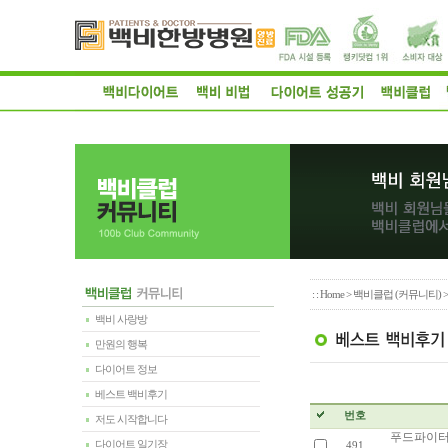
: :
Home
>
백비클럽 (커뮤니티)
백비 사랑방
만원의 행복
다이어트 정보
베스트 백비후기
번호
저도 시작합니다
푸드파이터
다이어트 일기장
491