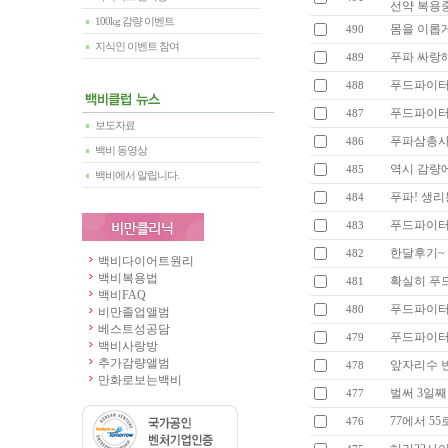
선약 복용중
100kg 감량 이벤트
몸을 이롭
490
지식인 이벤트 참여
푸파 싸랑
489
푸드파이터
488
푸드파이터로
487
보도자료
푸파삼총사
486
백비 동영상
역시 감량
485
백비에서 알립니다.
푸파! 생
484
푸드파이터
483
한달후기~ 
482
백비다이어트원리
백비복용법
확실히 푸
481
백비FAQ
푸드파이터
480
비만졸업앨범
베스트성공담
푸드파이터로
479
백비사랑방
추가감량앨범
앞자리수 변
478
만화로보는백비
벌써 3일째
477
77에서 5
476