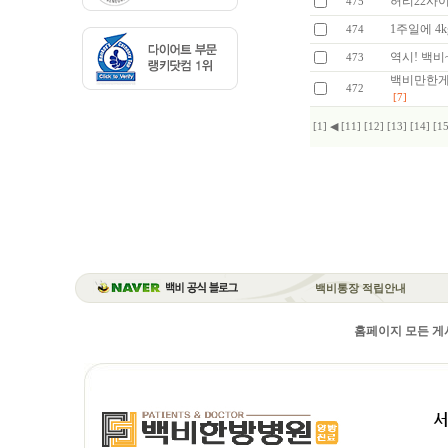
허리22사
475
1주일에 
474
역시! 백비~
473
백비만한게
472
[7]
[1]
◀
[11]
[12]
[13]
[14]
[15
백비통장 적립안내
홈페이지 모든 게시