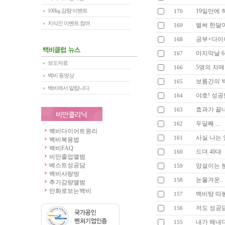
19일만에 허
100kg 감량 이벤트
170
지식인 이벤트 참여
벌써 한달
169
공부+다이어
168
마지막날 6
167
보도자료
5명의 자매 
166
백비 동영상
보름간의 백
165
백비에서 알립니다.
야호! 성공
164
효과가 끝내
163
두달째 ...
162
백비다이어트원리
사실 나는 
161
백비복용법
백비FAQ
드뎌 40대
160
비만졸업앨범
베스트성공담
망설이는 
159
백비사랑방
눈물겨운.. 
158
추가감량앨범
만화로보는백비
백비탕 따
157
저도 성공담*^
156
내가 해내다니
155