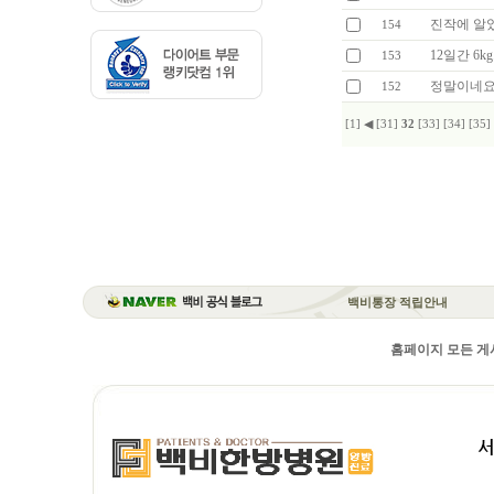
진작에 알았
154
12일간 6kg.
153
정말이네요
152
[1]
◀
[31]
32
[33]
[34]
[35]
백비통장 적립안내
홈페이지 모든 게시