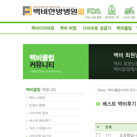
: :
Home
>
백비클럽 (커뮤니티)
백비 사랑방
만원의 행복
다이어트 정보
베스트 백비후기
번호
저도 시작합니다
성공했습니다
171
다이어트 일기장