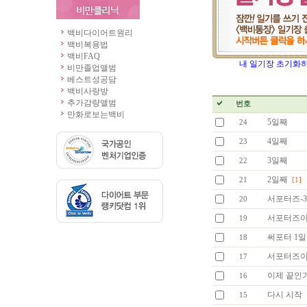
백비다이어트원리
백비복용법
백비FAQ
내 일기장 초기화하기 (
비만졸업앨범
베스트성공담
백비사랑방
추가감량앨범
번호
만화로보는백비
5일째
24
4일째
23
3일째
22
2일째
21
[1]
서포터즈-
20
서포터즈이
19
써포터 1일
18
서포터즈이
17
이제 끝인
16
다시 시작
15