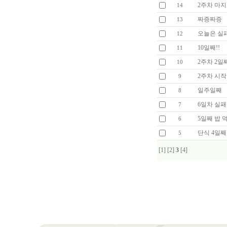
2주차 마지
14
짜증짜증
13
오늘은 실
12
10일째!!
11
2주차 2일
10
2주차 시작
9
일주일째
8
6일차 실패
7
5일째 밥 
6
단식 4일째
5
[1]
[2]
3
[4]