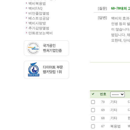
백비복용법
백비FAQ
[질문]
60~70대
비만졸업앨범
[답변]
베스트성공담
백비의 효과
백비사랑방
인병 등의 
추가감량앨범
이 많습니다
만화로보는백비
법입니다. 
요한데, 단
번호
기타
70
기타
69
기타
68
복용법
67