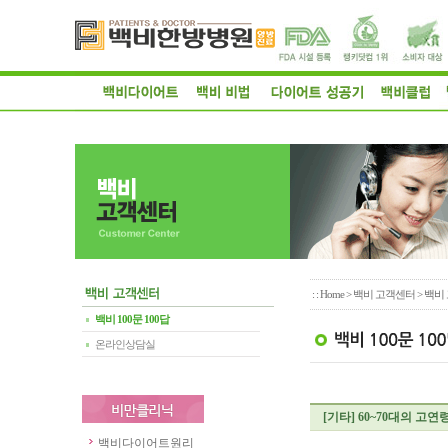
: :
Home
>
백비 고객센터
> 백비 
백비 100문 100답
온라인상담실
[기타]
60~70대의 고
백비다이어트원리