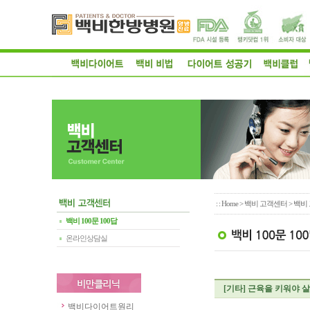
: :
Home
>
백비 고객센터
> 백비 
백비 100문 100답
온라인상담실
[기타]
근육을 키워야 살
백비다이어트원리