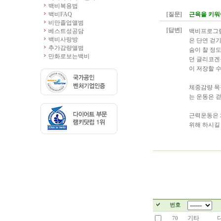
백비복용법
백비FAQ
[질문]
근육을 키워
비만졸업앨범
[답변]
베스트성공담
백비프로그램
백비사랑방
은 단연 걷
추가감량앨범
숨이 찰 정
만화로보는백비
던 글리코겐
이 저장할 
체중감량 목
는 운동은 
근력운동은 
위해 하시길
번호
기타
70