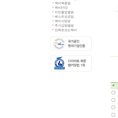
백비복용법
백비FAQ
비만졸업앨범
베스트성공담
백비사랑방
추가감량앨범
만화로보는백비