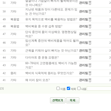
얼굴이나 가슴살이 빠져서 헬쓱해보이는
기타
관리팀
51
2
것 아니예요?
지난번 제품과 맛이 다른데요. 문제가 있
기타
관리팀
50
2
는 건 아닌가요?
복용법
유지 목적으로 백비를 복용하는 방법은?
관리팀
49
2
복용법
백비복용 중 수분 섭취 방법?
관리팀
48
2
단식 중인데 몸이 이상해요. 명현현상일
기타
관리팀
47
2
까요?
임신계획 중인데 백비제품을 먹어도 될까
기타
관리팀
46
2
요?
기타
근육을 키워야 살이 빠지는 것 아닌가요?
관리팀
45
2
기타
다이어트 중 운동 요령은?
관리팀
44
2
60~70대의 고연령층에도 백비가 가능한
기타
관리팀
43
2
가요?
원리
백비의 식욕억제 원리는 무엇인가요?
관리팀
42
2
기타
왜 이리 잠이 오죠?
관리팀
41
2
[3]
이름
제목
내용