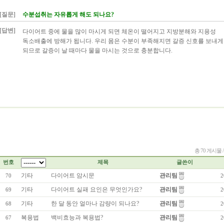
[질문]
수분섭취는 자유롭게 해도 되나요?
[답변]
다이어트 중에 물을 많이 마시게 되면 체온이 떨어지고 지방분해와 지용성
독소배출에 방해가 됩니다. 우리 몸은 수분이 부족해지면 갈증 신호를 보내게
되므로 갈증이 날 때마다 물을 마시는 것으로 충분합니다.
총 70 게시물 
번호
제목
글쓴이
기타
다이어트 암시문
관리팀
70
2
기타
다이어트 실패 요인은 무엇인가요?
관리팀
69
2
기타
한 달 동안 얼마나 감량이 되나요?
관리팀
68
2
복용법
백비효능과 복용법?
관리팀
67
2