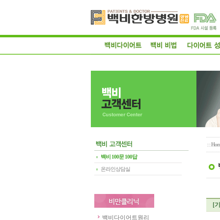
: :
Hom
백비 100문 100답
온라인상담실
[
백비다이어트원리