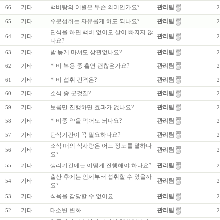
기타
백비탕의 어원은 무슨 의미인가요?
관리팀
66
2
기타
수분섭취는 자유롭게 해도 되나요?
관리팀
65
2
단식을 하면 백비 없이도 살이 빠지지 않
기타
관리팀
64
2
나요?
기타
밤 늦게 마셔도 상관없나요?
관리팀
63
2
기타
백비 복용 중 흡연 괜찮은가요?
관리팀
62
2
기타
백비 섭취 간격은?
관리팀
61
2
기타
소식 중 군것질?
관리팀
60
2
기타
보름만 진행하면 효과가 없나요?
관리팀
59
2
기타
백비중 약을 먹어도 되나요?
관리팀
58
2
기타
단식기간이 꼭 필요하나요?
관리팀
57
2
소식 때의 식사량은 어느 정도를 말하나
기타
관리팀
56
2
요?
기타
생리기간에는 어떻게 진행해야 하나요?
관리팀
55
2
출산 후에는 언제부터 섭취할 수 있을까
기타
관리팀
54
2
요?
기타
식욕을 감당할 수 없어요.
관리팀
53
2
기타
대소변 변화
관리팀
52
2