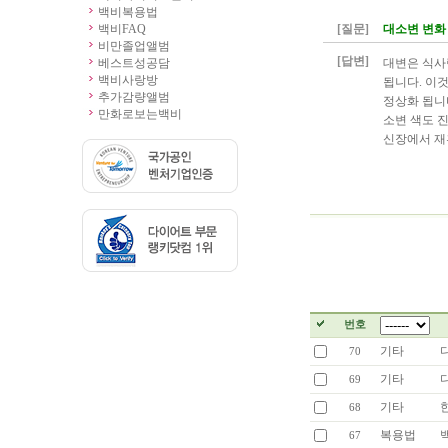
백비복용법
백비FAQ
[질문]
대소변 변화
비만졸업앨범
[답변]
베스트성공담
대변은 식사
백비사랑방
됩니다. 이
추가감량앨범
정상화 됩니
만화로보는백비
소변 색도 
신장에서 재
번호
기타
70
기타
69
기타
68
복용법
67