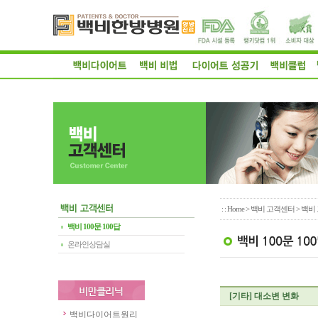
: :
Home
>
백비 고객센터
> 백비 
백비 100문 100답
온라인상담실
[기타]
대소변 변화
백비다이어트원리